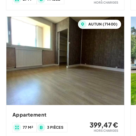
HORS CHARGES
AUTUN (71400)
Appartement
399,47 €
77 M²
3 PIÈCES
HORS CHARGES