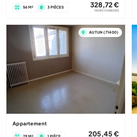
328,72 €
56 M²
3 PIÈCES
HORS CHARGES
AUTUN (71400)
Appartement
205,45 €
29 M²
1 PIÈCE