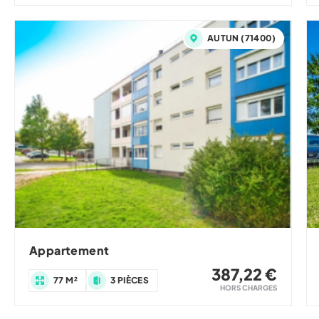
AUTUN (71400)
Appartement
387,22 €
77 M²
3 PIÈCES
HORS CHARGES