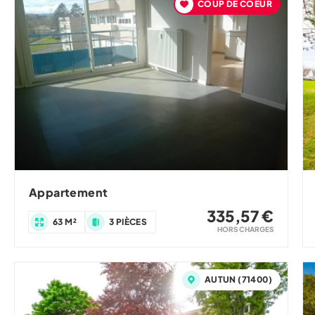
COUP DE COEUR
Appartement
335,57 €
63 M²
3 PIÈCES
HORS CHARGES
AUTUN (71400)