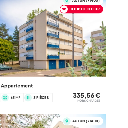
AUTUN (71400)
COUP DE COEUR
Appartement
335,56 €
63 M²
3 PIÈCES
HORS CHARGES
AUTUN (71400)