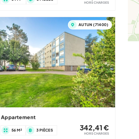
HORS CHARGES
AUTUN (71400)
Appartement
342,41 €
56 M²
3 PIÈCES
HORS CHARGES