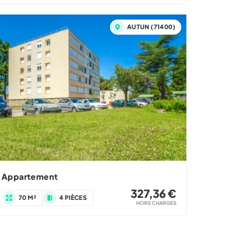
AUTUN (71400)
Appartement
327,36 €
70 M²
4 PIÈCES
HORS CHARGES