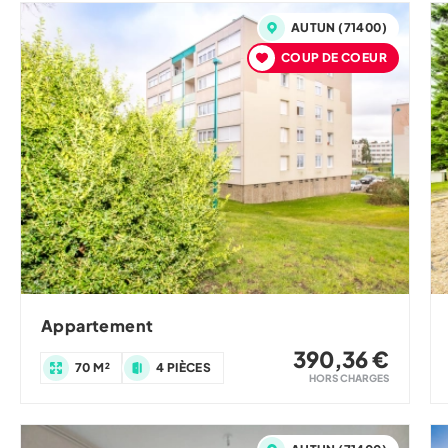
AUTUN (71400)
COUP DE COEUR
Appartement
390,36 €
70 M²
4 PIÈCES
HORS CHARGES