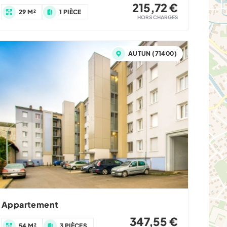
215,72 €
29 M²
1 PIÈCE
HORS CHARGES
AUTUN (71400)
Appartement
347,55 €
54 M²
3 PIÈCES