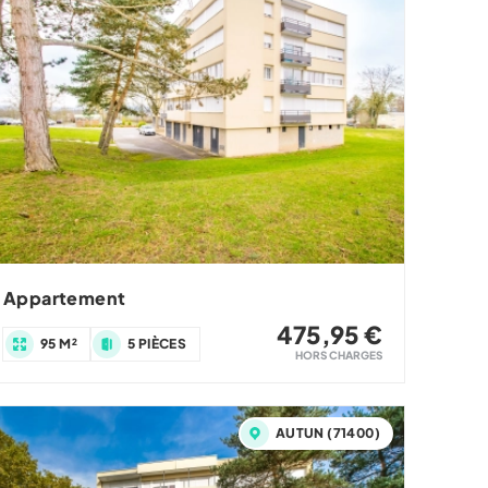
Appartement
475,95 €
95 M²
5 PIÈCES
HORS CHARGES
AUTUN (71400)