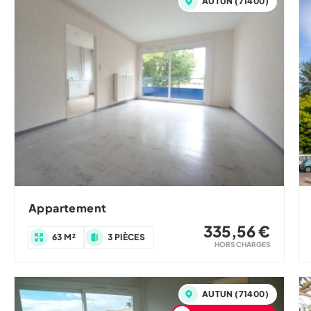
AUTUN (71400)
Appartement
335,56 €
63 M²
3 PIÈCES
HORS CHARGES
AUTUN (71400)