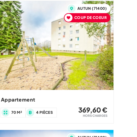
AUTUN (71400)
COUP DE COEUR
Appartement
369,60 €
70 M²
4 PIÈCES
HORS CHARGES