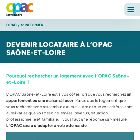
OPAC
/
S'INFORMER
LOUER
DEVENIR LOCATAIRE À L’OPAC
ACHETER
SAÔNE-ET-LOIRE
L'OPAC
Pourquoi rechercher un logement avec l’OPAC Saône-
S'INFORMER
et-Loire ?
L’OPAC Saône-et-Loire est à vos côtés lorsque vous recherchez
un
RECHERCHE SUR LE SITE *
appartement ou une maison à louer
. Parce que le logement que
vous recherchez ne ressemble à aucun autre et que vos critères sont
Reche
aussi variés que vos besoins, envies, revenus, situation
professionnelle et familiale, il vous faut une réponse sur-mesure.
L’OPAC saura s’adapter à votre demande
.
ESPACE PERSONNEL