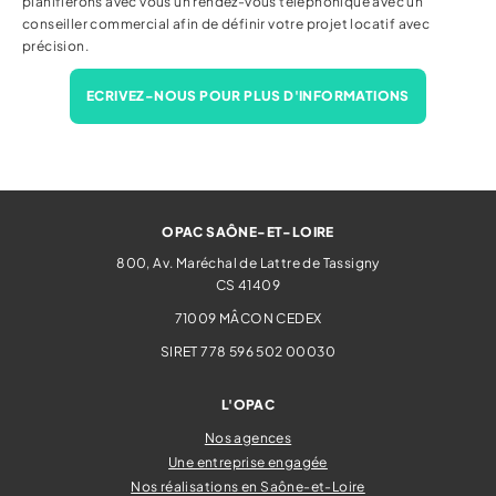
planifierons avec vous un rendez-vous téléphonique avec un
conseiller commercial afin de définir votre projet locatif avec
précision.
ECRIVEZ-NOUS POUR PLUS D'INFORMATIONS
OPAC SAÔNE-ET-LOIRE
800, Av. Maréchal de Lattre de Tassigny
CS 41409
71009
MÂCON CEDEX
SIRET 778 596 502 00030
L'OPAC
Nos agences
Une entreprise engagée
Nos réalisations en Saône-et-Loire