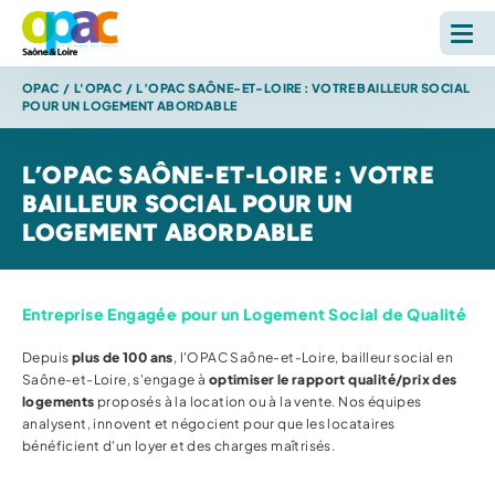
OPAC
/
L'OPAC
/
L’OPAC SAÔNE-ET-LOIRE : VOTRE BAILLEUR SOCIAL
LOUER
POUR UN LOGEMENT ABORDABLE
ACHETER
L’OPAC SAÔNE-ET-LOIRE : VOTRE
BAILLEUR SOCIAL POUR UN
L'OPAC
LOGEMENT ABORDABLE
S'INFORMER
Entreprise Engagée pour un Logement Social de Qualité
RECHERCHE SUR LE SITE *
Depuis
plus de 100 ans
, l'OPAC Saône-et-Loire, bailleur social en
Saône-et-Loire, s'engage à
optimiser le rapport qualité/prix des
Reche
logements
proposés à la location ou à la vente. Nos équipes
analysent, innovent et négocient pour que les locataires
bénéficient d'un loyer et des charges maîtrisés.
ESPACE PERSONNEL