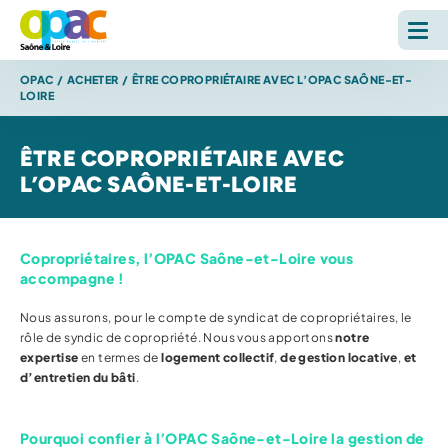
OPAC
/
ACHETER
/
ÊTRE COPROPRIÉTAIRE AVEC L’OPAC SAÔNE-ET-
LOUER
LOIRE
ACHETER
ÊTRE COPROPRIÉTAIRE AVEC
L’OPAC SAÔNE-ET-LOIRE
L'OPAC
Copropriétaires, l’OPAC Saône-et-Loire vous
S'INFORMER
accompagne !
Nous assurons, pour le compte de syndicat de copropriétaires, le
RECHERCHE SUR LE SITE *
rôle de syndic de copropriété. Nous vous apportons
notre
Reche
expertise
en termes de
logement collectif
,
de gestion locative
,
et
d’entretien du bâti
.
ESPACE PERSONNEL
Pourquoi confier à l’OPAC Saône-et-Loire la gestion de