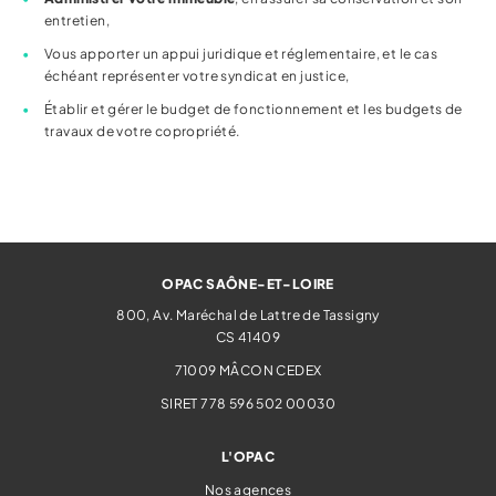
entretien,
Vous apporter un appui juridique et réglementaire, et le cas
échéant représenter votre syndicat en justice,
Établir et gérer le budget de fonctionnement et les budgets de
travaux de votre copropriété.
OPAC SAÔNE-ET-LOIRE
800, Av. Maréchal de Lattre de Tassigny
CS 41409
71009
MÂCON CEDEX
SIRET 778 596 502 00030
L'OPAC
Nos agences