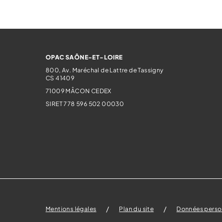
OPAC SAÔNE-ET-LOIRE
800, Av. Maréchal de Lattre de Tassigny
CS 41409
71009
MÂCON CEDEX
SIRET 778 596 502 00030
Mentions légales
Plan du site
Données perso