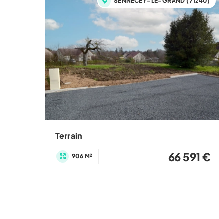
SENNECEY-LE-GRAND (71240)
Terrain
66 591 €
906 M²