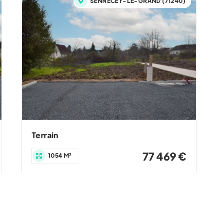
SENNECEY-LE-GRAND (71240)
Terrain
77 469 €
1054 M²