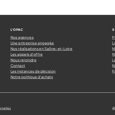
L'OPAC
S
Nos agences
P
Une entreprise engagée
L
Nos réalisations en Saône-et-Loire
N
Les appels d'offre
N
Nous rejoindre
L
Contact
N
Les instances de décision
F
Notre politique d'achats
©
nnelles