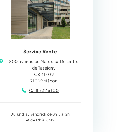
Service Vente
800 avenue du Maréchal De Lattre
de Tassigny
CS 41409
71009 Mâcon
03 85 32 61 00
Du lundi au vendredi de 8h15 à 12h
et de 13h à 16h15