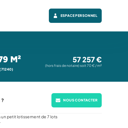
ESPACE PERSONNEL
79 M²
57 257 €
(hors frais de notaire) soit 70 € / m²
71240)
 ?
NOUS CONTACTER
s un petit lotissement de 7 lots
r