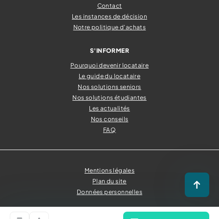
Contact
Les instances de décision
Notre politique d'achats
S'INFORMER
Pourquoi devenir locataire
Le guide du locataire
Nos solutions seniors
Nos solutions étudiantes
Les actualités
Nos conseils
FAQ
Mentions légales
Plan du site
Retour
Données personnelles
© Tous droits réservés OPAC Saône-et-Loire