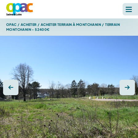
OPAC
/
ACHETER
/
ACHETER TERRAIN À MONTCHANIN
/
TERRAIN
LOUER
MONTCHANIN - 52400€
ACHETER
L'OPAC
S'INFORMER
Photo précédente
Photo
RECHERCHE SUR LE SITE *
Reche
ESPACE PERSONNEL