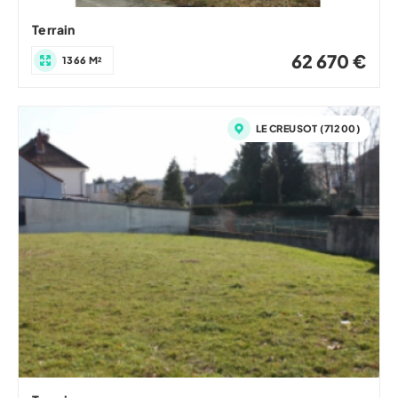
Terrain
62 670 €
1366 M²
LE CREUSOT (71200)