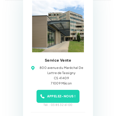
Service Vente
800 avenue du Maréchal De
Lattre de Tassigny
CS 41409
71009 Mâcon
APPELEZ-NOUS !
Tél. : 03 85 32 61 00