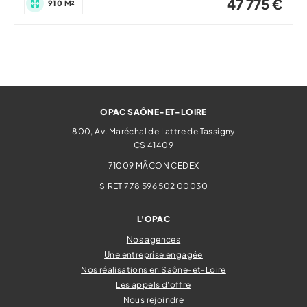
47 775 €
910 M²
OPAC SAÔNE-ET-LOIRE
800, Av. Maréchal de Lattre de Tassigny
CS 41409
71009
MÂCON CEDEX
SIRET 778 596 502 00030
L'OPAC
Nos agences
Une entreprise engagée
Nos réalisations en Saône-et-Loire
Les appels d'offre
Nous rejoindre