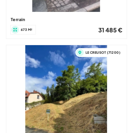
Terrain
31 485 €
673 M²
LE CREUSOT (71200)