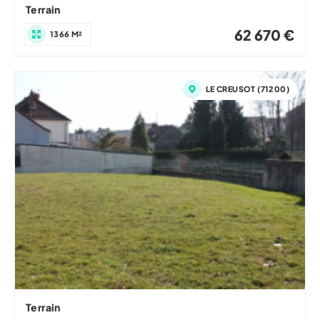
Terrain
62 670 €
1366 M²
LE CREUSOT (71200)
Terrain