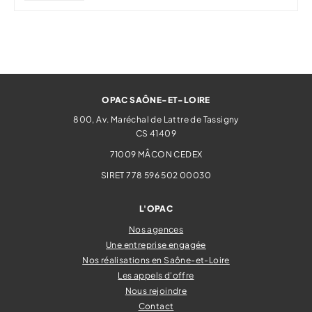
OPAC SAÔNE-ET-LOIRE
800, Av. Maréchal de Lattre de Tassigny
CS 41409
71009
MÂCON CEDEX
SIRET 778 596 502 00030
L'OPAC
Nos agences
Une entreprise engagée
Nos réalisations en Saône-et-Loire
Les appels d'offre
Nous rejoindre
Contact