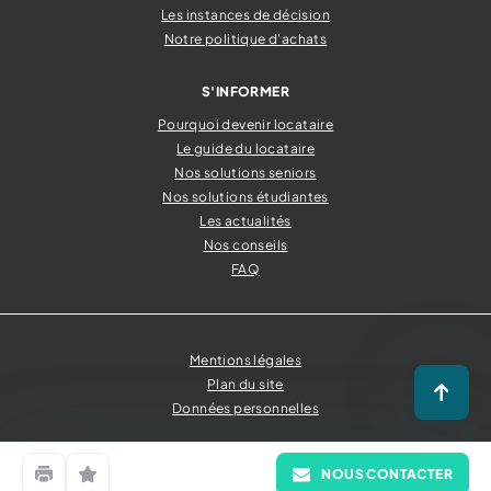
Les instances de décision
Notre politique d'achats
S'INFORMER
Pourquoi devenir locataire
Le guide du locataire
Nos solutions seniors
Nos solutions étudiantes
Les actualités
Nos conseils
FAQ
Mentions légales
Plan du site
Retour
Données personnelles
© Tous droits réservés OPAC Saône-et-Loire
NOUS CONTACTER
Imprimer
Mettre en favori