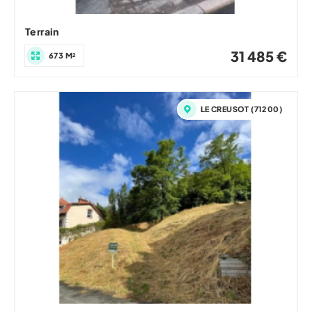
Terrain
31 485 €
673 M²
LE CREUSOT (71200)