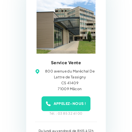
Service Vente
800 avenue du Maréchal De
Lattre de Tassigny
CS 41409
71009 Mâcon
APPELEZ-NOUS !
Tél. : 03 85 32 61 00
Du lundi au vendredi de 8h15 à 12h