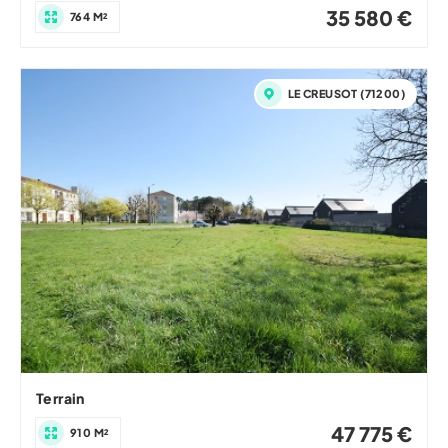
35 580 €
764 M²
LE CREUSOT (71200)
Terrain
47 775 €
910 M²