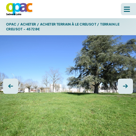
OPAC
/
ACHETER
/
ACHETER TERRAIN À LE CREUSOT
/
TERRAIN LE
LOUER
CREUSOT - 45728€
ACHETER
L'OPAC
S'INFORMER
Photo précédente
Photo
RECHERCHE SUR LE SITE *
Reche
ESPACE PERSONNEL