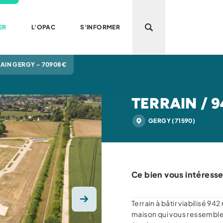
ER
L'OPAC
S'INFORMER
Ouvrir la recherche
AIN GERGY - 70908€
TERRAIN / 9
GERGY (71590)
Ce bien vous intéresse
Terrain à bâtir viabilisé 94
Photo suivante
maison qui vous ressemble 