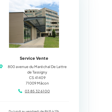
Service Vente
800 avenue du Maréchal De Lattre
de Tassigny
CS 41409
71009 Mâcon
03 85 32 61 00
Du lundi au vendredi de 8h15 à 12h