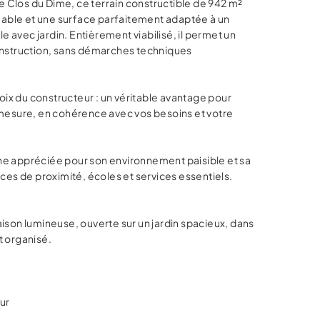
e Clos du Dime, ce terrain constructible de 942 m²
éable et une surface parfaitement adaptée à un
le avec jardin. Entièrement viabilisé, il permet un
nstruction, sans démarches techniques
oix du constructeur : un véritable avantage pour
mesure, en cohérence avec vos besoins et votre
 appréciée pour son environnement paisible et sa
ces de proximité, écoles et services essentiels.
son lumineuse, ouverte sur un jardin spacieux, dans
 organisé.
ur