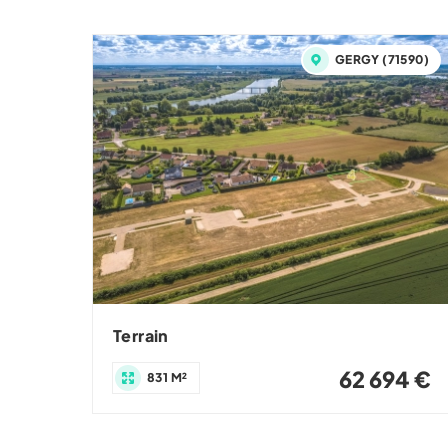
GERGY (71590)
Terrain
62 694 €
831 M²