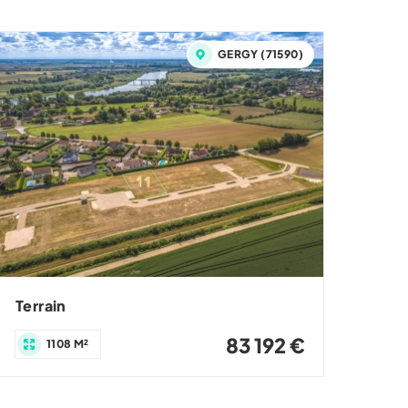
GERGY (71590)
Terrain
83 192 €
1108 M²