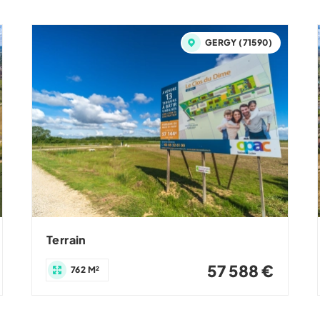
GERGY (71590)
Terrain
57 588 €
762 M²