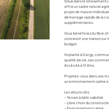
Situé dans le lotissement L
offre un cadre naturel agr
projet de maison individuel
démarrage rapide de la co
supplémentaires.
Vous bénéficiez du libre ch
concevoir une maison sur 
budget.
Implanté à Gergy, commune
qualité de vie, ses commer
Accès A6 à 15 Kms.
Projetez-vous dans une mai
un environnement calme et
Les atouts clés :
– Terrain à bâtir viabilisé
– Libre choix du constructe
– Environnement calme