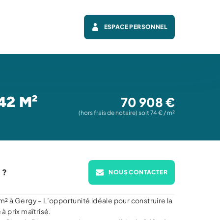
ESPACE PERSONNEL
42 M²
70 908 €
(hors frais de notaire) soit 74 € / m²
 ?
NOUS CONTACTER
2 m² à Gergy – L’opportunité idéale pour construire la
à prix maîtrisé.