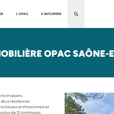
ER
L'OPAC
S'INFORMER
Ouvrir la recherche
BILIÈRE OPAC SAÔNE-ET
nts (maisons,
 deux résidences
ns (locaux professionnels et
ns plus de 21 communes.