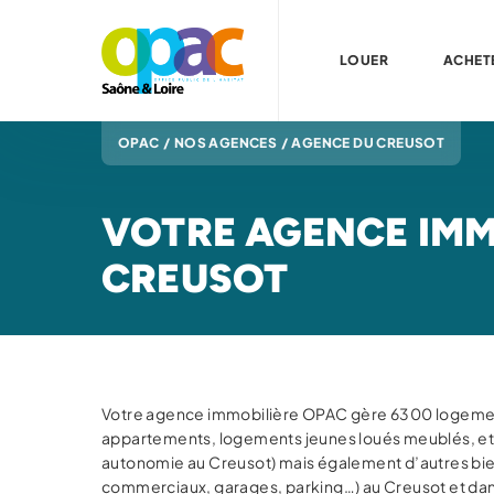
LOUER
ACHET
OPAC
/
NOS AGENCES
/
AGENCE DU CREUSOT
VOTRE AGENCE IMMO
CREUSOT
Votre agence immobilière OPAC gère 6300 logeme
appartements, logements jeunes loués meublés, et
autonomie au Creusot) mais également d’autres bie
commerciaux, garages, parking…) au Creusot et da