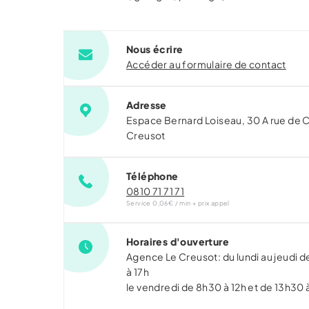
Nous écrire
Accéder au formulaire de contact
Adresse
Espace Bernard Loiseau, 30 A rue de 
Creusot
Téléphone
0810 71 71 71
Service 0,06€ / min + prix appel
Horaires d'ouverture
Agence Le Creusot: du lundi au jeudi d
à 17h
le vendredi de 8h30 à 12h et de 13h30 