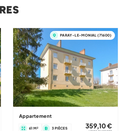
RES
PARAY-LE-MONIAL (71600)
Appartement
359,10 €
61 M²
3 PIÈCES