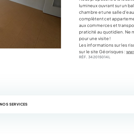
lumineux ouvrant sur un ba
chambre et une salle d'e
complètent cet appartement
aux commerces et transport
praticité au quotidien. N
pour une visite !
Les informations sur les r
sur le site Géorisques :
www
RÉF. 342015014L
NOS SERVICES