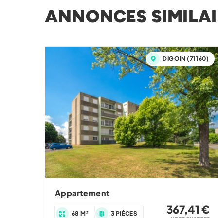
ANNONCES SIMILAI
DIGOIN (71160)
Appartement
367,41 €
68 M²
3 PIÈCES