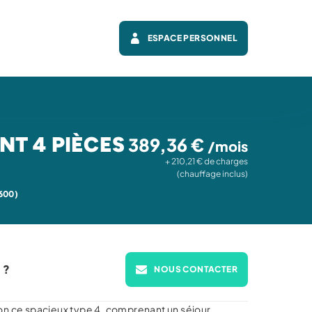
ESPACE PERSONNEL
T 4 PIÈCES
389,36 €
/mois
+ 210,21 € de charges
(chauffage inclus)
600)
 ?
NOUS CONTACTER
on ce spacieux type 4, comprenant un séjour