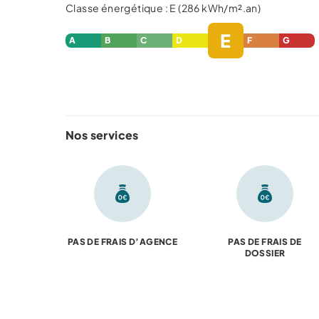
Classe énergétique : E (286 kWh/m².an)
E
A
B
C
D
F
G
Nos services
PAS DE FRAIS D’AGENCE
PAS DE FRAIS DE
DOSSIER