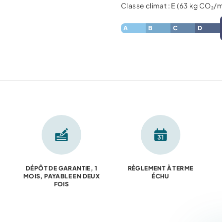
Classe climat : E (63 kg CO₂/
A
B
C
D
DÉPÔT DE GARANTIE, 1
RÈGLEMENT À TERME
MOIS, PAYABLE EN DEUX
ÉCHU
FOIS