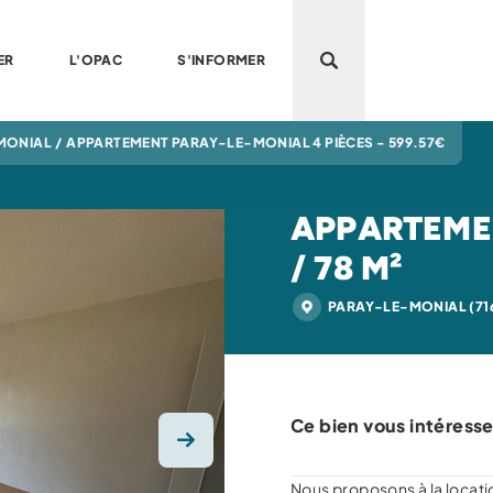
ER
L'OPAC
S'INFORMER
Ouvrir la recherche
MONIAL
/
APPARTEMENT PARAY-LE-MONIAL 4 PIÈCES - 599.57€
APPARTEMEN
/ 78 M²
PARAY-LE-MONIAL (71
Ce bien vous intéresse
Photo suivante
Nous proposons à la locati