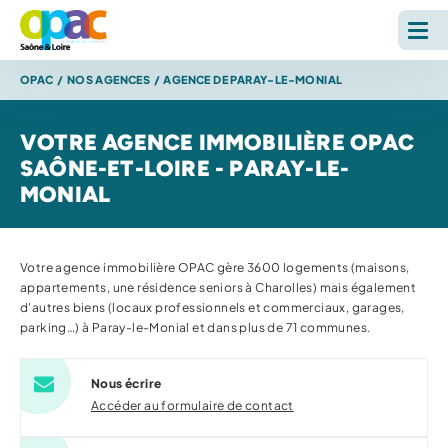
OPAC
/
NOS AGENCES
/
AGENCE DE PARAY-LE-MONIAL
LOUER
VOTRE AGENCE IMMOBILIÈRE OPAC
ACHETER
SAÔNE-ET-LOIRE - PARAY-LE-
MONIAL
L'OPAC
S'INFORMER
Votre agence immobilière OPAC gère 3600 logements (maisons,
appartements, une résidence seniors à Charolles) mais également
d'autres biens (locaux professionnels et commerciaux, garages,
RECHERCHE SUR LE SITE *
parking…) à Paray-le-Monial et dans plus de 71 communes.
Reche
Nous écrire
Accéder au formulaire de contact
ESPACE PERSONNEL