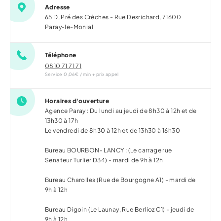
Adresse
65 D, Pré des Crèches - Rue Desrichard,
71600
Paray-le-Monial
Téléphone
0810 71 71 71
Service 0,06€ / min + prix appel
Horaires d'ouverture
Agence Paray : Du lundi au jeudi de 8h30 à 12h et de
13h30 à 17h
Le vendredi de 8h30 à 12h et de 13h30 à 16h30
Bureau BOURBON- LANCY : (Le carrage rue
Senateur Turlier D34) - mardi de 9h à 12h
Bureau Charolles (Rue de Bourgogne A1) - mardi de
9h à 12h
Bureau Digoin (Le Launay, Rue Berlioz C1) - jeudi de
9h à 12h