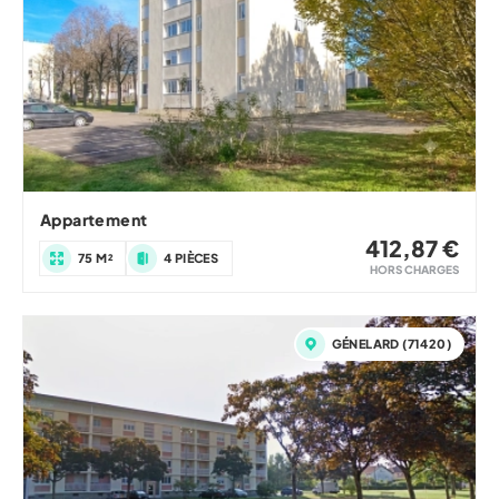
Appartement
412,87 €
75 M²
4 PIÈCES
HORS CHARGES
GÉNELARD (71420)