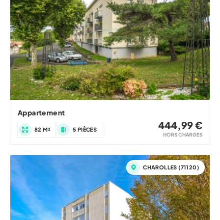
Appartement
444,99 €
82 M²
5 PIÈCES
HORS CHARGES
CHAROLLES (71120)