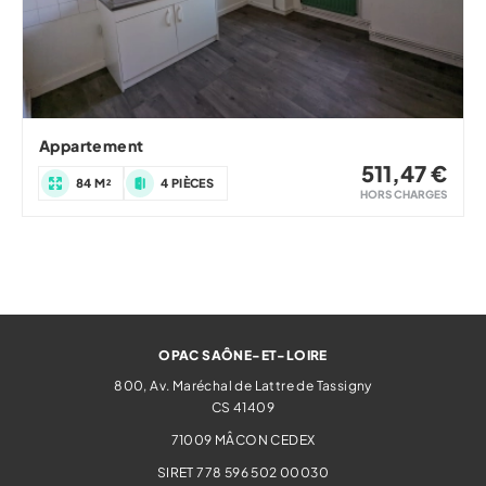
Appartement
511,47 €
84 M²
4 PIÈCES
HORS CHARGES
OPAC SAÔNE-ET-LOIRE
800, Av. Maréchal de Lattre de Tassigny
CS 41409
71009
MÂCON CEDEX
SIRET 778 596 502 00030