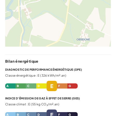
Bilan énergétique
DIAGNOSTIC DE PERFORMANCE ÉNERGÉTIQUE (DPE)
Classe énergétique : E (326 kWh/m².an)
E
A
B
C
D
F
G
INDICE D'ÉMISSION DE GAZ À EFFET DE SERRE (GES)
Classe climat : E (55 kg CO₂/m².an)
E
A
B
C
D
F
G