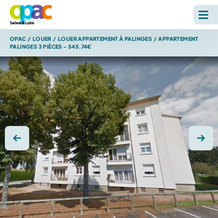
OPAC
/
LOUER
/
LOUER APPARTEMENT À PALINGES
/
APPARTEMENT
LOUER
PALINGES 3 PIÈCES - 545.74€
ACHETER
L'OPAC
S'INFORMER
Photo précédente
Photo
RECHERCHE SUR LE SITE *
Reche
ESPACE PERSONNEL