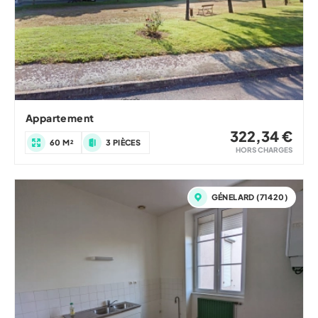
Appartement
322,34 €
60 M²
3 PIÈCES
HORS CHARGES
GÉNELARD (71420)