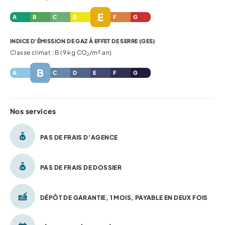
E
A
B
C
D
F
G
INDICE D'ÉMISSION DE GAZ À EFFET DE SERRE (GES)
Classe climat : B (9 kg CO₂/m².an)
B
A
C
D
E
F
G
Nos services
PAS DE FRAIS D’AGENCE
PAS DE FRAIS DE DOSSIER
DÉPÔT DE GARANTIE, 1 MOIS, PAYABLE EN DEUX FOIS