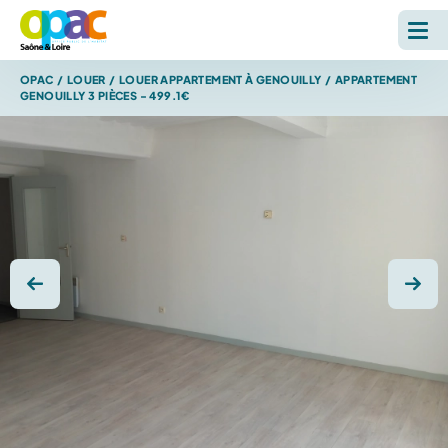
OPAC
/
LOUER
/
LOUER APPARTEMENT À GENOUILLY
/
APPARTEMENT
LOUER
GENOUILLY 3 PIÈCES - 499.1€
ACHETER
L'OPAC
S'INFORMER
Photo précédente
Photo
RECHERCHE SUR LE SITE *
Reche
ESPACE PERSONNEL