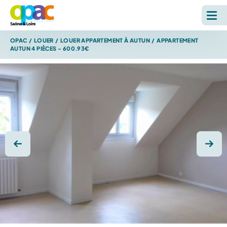
OPAC
/
LOUER
/
LOUER APPARTEMENT À AUTUN
/
APPARTEMENT
LOUER
AUTUN 4 PIÈCES - 600.93€
ACHETER
L'OPAC
S'INFORMER
Photo précédente
Photo
RECHERCHE SUR LE SITE *
Reche
ESPACE PERSONNEL