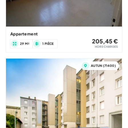
Appartement
205,45 €
29 M²
1 PIÈCE
HORS CHARGES
AUTUN (71400)