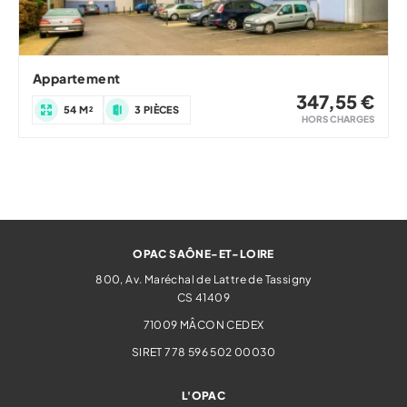
Appartement
347,55 €
54 M²
3 PIÈCES
HORS CHARGES
OPAC SAÔNE-ET-LOIRE
800, Av. Maréchal de Lattre de Tassigny
CS 41409
71009
MÂCON CEDEX
SIRET 778 596 502 00030
L'OPAC