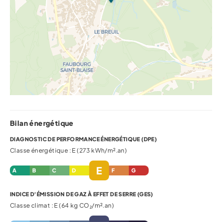
Bilan énergétique
DIAGNOSTIC DE PERFORMANCE ÉNERGÉTIQUE (DPE)
Classe énergétique : E (273 kWh/m².an)
E
A
B
C
D
F
G
INDICE D'ÉMISSION DE GAZ À EFFET DE SERRE (GES)
Classe climat : E (64 kg CO₂/m².an)