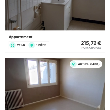
Appartement
215,72 €
29 M²
1 PIÈCE
HORS CHARGES
AUTUN (71400)