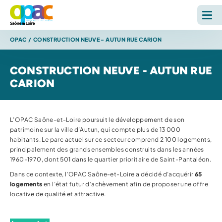
OPAC
/
CONSTRUCTION NEUVE - AUTUN RUE CARION
LOUER
CONSTRUCTION NEUVE - AUTUN RUE
ACHETER
CARION
L'OPAC
L’OPAC Saône-et-Loire poursuit le développement de son
S'INFORMER
patrimoine sur la ville d’Autun, qui compte plus de 13 000
habitants. Le parc actuel sur ce secteur comprend 2 100 logements,
principalement des grands ensembles construits dans les années
RECHERCHE SUR LE SITE *
1960-1970, dont 501 dans le quartier prioritaire de Saint-Pantaléon.
Reche
Dans ce contexte, l’OPAC Saône-et-Loire a décidé d’acquérir
65
logements
en l’état futur d’achèvement afin de proposer une offre
locative de qualité et attractive.
ESPACE PERSONNEL