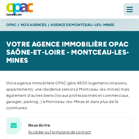
OPAC
/
NOS AGENCES
/
AGENCE DE MONTCEAU-LES-MINES
LOUER
VOTRE AGENCE IMMOBILIÈRE OPAC
ACHETER
SAÔNE-ET-LOIRE - MONTCEAU-LES-
MINES
L'OPAC
S'INFORMER
Votre agence immobilière OPAC gère 4800 logements (maisons,
appartements, une résidence seniors à Montceau-les-mines) mais
également d’autres biens (locaux professionnels et commerciaux,
RECHERCHE SUR LE SITE *
garages, parking…) à Montceau-les-Mines et dans plus de 16
Reche
communes.
Nous écrire
ESPACE PERSONNEL
Accéder au formulaire de contact