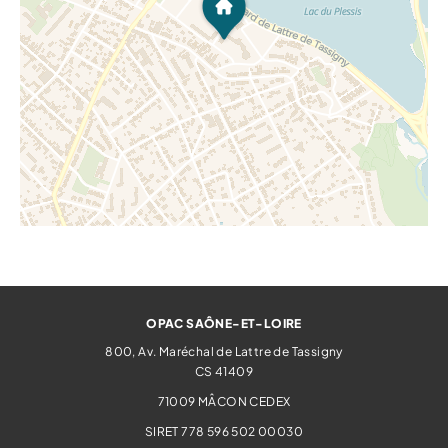
OPAC SAÔNE-ET-LOIRE
800, Av. Maréchal de Lattre de Tassigny
CS 41409
71009
MÂCON CEDEX
SIRET 778 596 502 00030