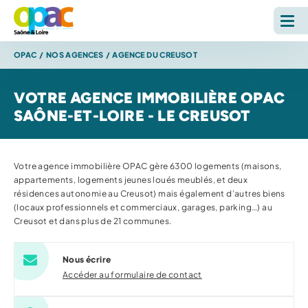
OPAC
/
NOS AGENCES
/
AGENCE DU CREUSOT
LOUER
VOTRE AGENCE IMMOBILIÈRE OPAC
ACHETER
SAÔNE-ET-LOIRE - LE CREUSOT
L'OPAC
Votre agence immobilière OPAC gère 6300 logements (maisons,
S'INFORMER
appartements, logements jeunes loués meublés, et deux
résidences autonomie au Creusot) mais également d’autres biens
(locaux professionnels et commerciaux, garages, parking…) au
RECHERCHE SUR LE SITE *
Creusot et dans plus de 21 communes.
Reche
Nous écrire
Accéder au formulaire de contact
ESPACE PERSONNEL