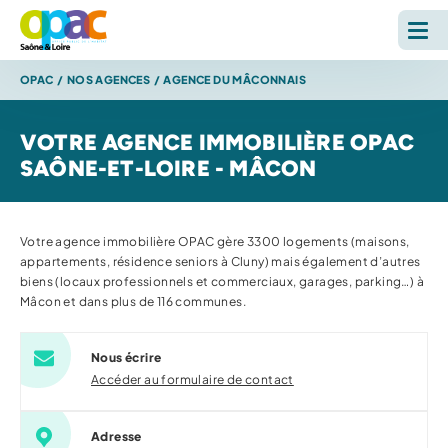
OPAC
/
NOS AGENCES
/
AGENCE DU MÂCONNAIS
LOUER
VOTRE AGENCE IMMOBILIÈRE OPAC
ACHETER
SAÔNE-ET-LOIRE - MÂCON
L'OPAC
Votre agence immobilière OPAC gère 3300 logements (maisons,
S'INFORMER
appartements, résidence seniors à Cluny) mais également d’autres
biens (locaux professionnels et commerciaux, garages, parking…) à
Mâcon et dans plus de 116 communes.
RECHERCHE SUR LE SITE *
Reche
Nous écrire
Accéder au formulaire de contact
ESPACE PERSONNEL
Adresse