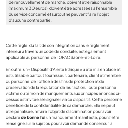
de renouvellement de marché, doivent être raisonnable
(maximum 3O euros), doivent être adressées à l’ensemble
du service concerné et surtout ne peuvent faire l’objet
d’aucune contrepartie.
Cette règle, du fait de son intégration dans le règlement
intérieur à travers un code de conduite, est également
applicable au personnel de l’OPAC Saône-et-Loire.
En outre, un « Dispositif d’Alerte Ethique » a été mis en place et
est utilisable par tout fournisseur, partenaire, client et membre
du personnel de l’office à des fins de protection et de
préservation de la réputation de leur action. Toute personne
victime ou témoin de manquements aux principes énoncés ci-
dessus est invitée à le signaler via ce dispositif. Cette personne
bénéficie de la confidentialité de sa démarche. Elle ne peut
être pénalisée, ni faire l’objet de discrimination pour avoir
déclaré
de bonne foi
un manquement manifeste, pour s’être
renseigné sur le sujet ou pour avoir demandé conseil sur la