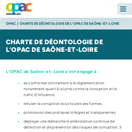
OPAC
/
CHARTE DE DÉONTOLOGIE DE L’OPAC DE SAÔNE-ET-LOIRE
LOUER
CHARTE DE DÉONTOLOGIE DE
ACHETER
L’OPAC DE SAÔNE-ET-LOIRE
L'OPAC
L’OPAC de Saône-et-Loire s’est engagé à :
S'INFORMER
se conformer strictement à la réglementation
notamment quant à la lutte contre la corruption et le
RECHERCHE SUR LE SITE *
trafic d’influence,
Reche
refuser la corruption sous toutes ses formes,
promouvoir des pratiques intègres et transparentes,
ESPACE PERSONNEL
déployer une démarche d’amélioration continue de
détection et de prévention des risques de corruption, à