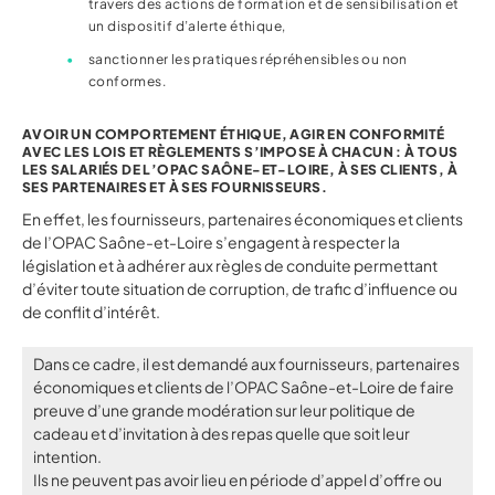
travers des actions de formation et de sensibilisation et
un dispositif d’alerte éthique,
sanctionner les pratiques répréhensibles ou non
conformes.
AVOIR UN COMPORTEMENT ÉTHIQUE, AGIR EN CONFORMITÉ
AVEC LES LOIS ET RÈGLEMENTS S’IMPOSE À CHACUN : À TOUS
LES SALARIÉS DE L’OPAC SAÔNE-ET-LOIRE, À SES CLIENTS, À
SES PARTENAIRES ET À SES FOURNISSEURS.
En effet, les fournisseurs, partenaires économiques et clients
de l’OPAC Saône-et-Loire s’engagent à respecter la
législation et à adhérer aux règles de conduite permettant
d’éviter toute situation de corruption, de trafic d’influence ou
de conflit d’intérêt.
Dans ce cadre, il est demandé aux fournisseurs, partenaires
économiques et clients de l’OPAC Saône-et-Loire de faire
preuve d’une grande modération sur leur politique de
cadeau et d’invitation à des repas quelle que soit leur
intention.
Ils ne peuvent pas avoir lieu en période d’appel d’offre ou