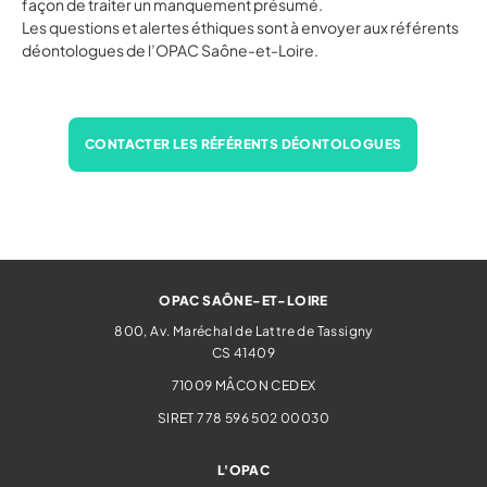
façon de traiter un manquement présumé.
Les questions et alertes éthiques sont à envoyer aux référents
déontologues de l’OPAC Saône-et-Loire.
CONTACTER LES RÉFÉRENTS DÉONTOLOGUES
OPAC SAÔNE-ET-LOIRE
800, Av. Maréchal de Lattre de Tassigny
CS 41409
71009
MÂCON CEDEX
SIRET 778 596 502 00030
L'OPAC