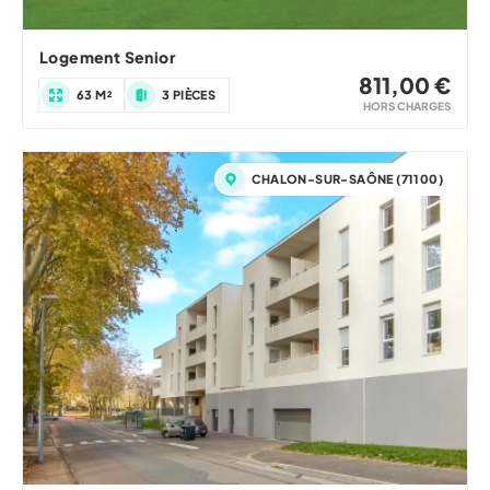
Logement Senior
811,00 €
63 M²
3 PIÈCES
HORS CHARGES
CHALON-SUR-SAÔNE (71100)