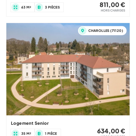
811,00 €
63 M²
3 PIÈCES
HORS CHARGES
CHAROLLES (71120)
Logement Senior
634,00 €
35 M²
1 PIÈCE