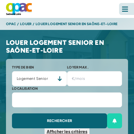
OPAC
/
LOUER
/
LOUER LOGEMENT SENIOR EN SAÔNE-ET-LOIRE
LOUER
LOUER LOGEMENT SENIOR EN
ACHETER
SAÔNE-ET-LOIRE
L'OPAC
TYPE DE BIEN
LOYER MAX.
S'INFORMER
LOCALISATION
RECHERCHE SUR LE SITE *
Reche
RECHERCHER
ESPACE PERSONNEL
Créer une
Afficher
les critères