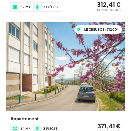
312,41 €
52 M²
2 PIÈCES
HORS CHARGES
LE CREUSOT (71200)
Appartement
371,41 €
64 M²
3 PIÈCES