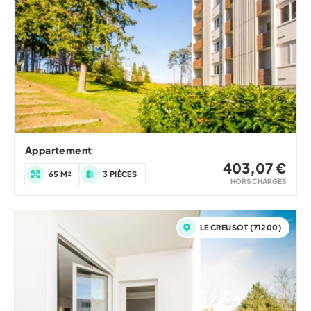
Appartement
403,07 €
65 M²
3 PIÈCES
HORS CHARGES
LE CREUSOT (71200)