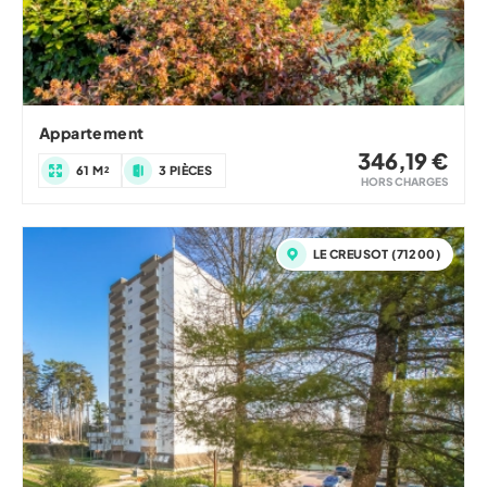
Appartement
346,19 €
61 M²
3 PIÈCES
HORS CHARGES
LE CREUSOT (71200)