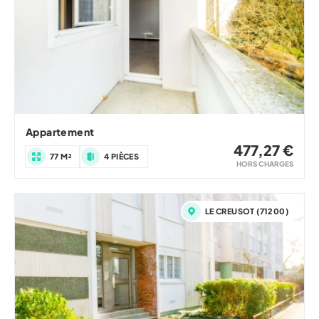
Appartement
477,27 €
77 M²
4 PIÈCES
HORS CHARGES
LE CREUSOT (71200)