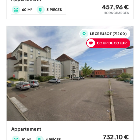
457,96 €
60 M²
3 PIÈCES
HORS CHARGES
LE CREUSOT (71200)
COUP DE COEUR
Appartement
732,10 €
91 M²
4 PIÈCES