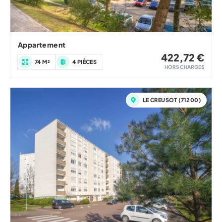
Appartement
422,72 €
74 M²
4 PIÈCES
HORS CHARGES
LE CREUSOT (71200)