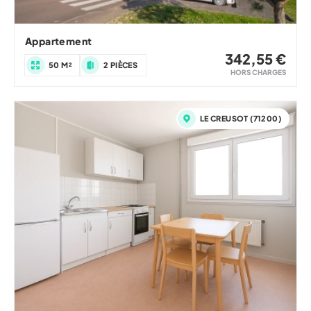
Appartement
342,55 €
50 M²
2 PIÈCES
HORS CHARGES
LE CREUSOT (71200)