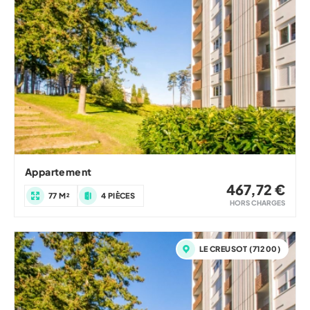
Appartement
467,72 €
77 M²
4 PIÈCES
HORS CHARGES
LE CREUSOT (71200)