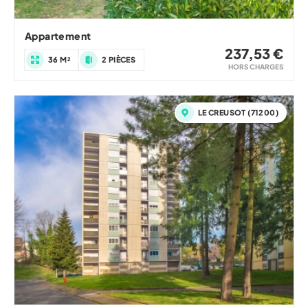
Appartement
237,53 €
36 M²
2 PIÈCES
HORS CHARGES
LE CREUSOT (71200)