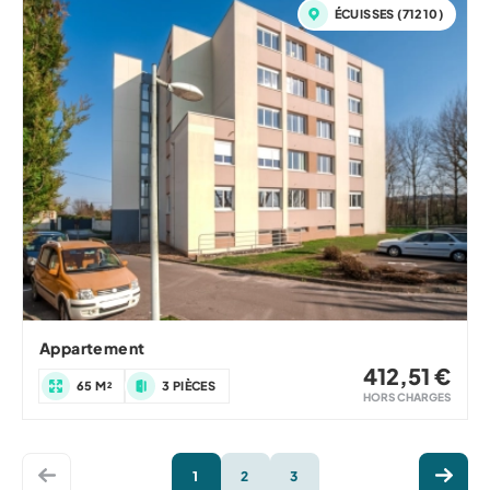
ÉCUISSES (71210)
Appartement
412,51 €
65 M²
3 PIÈCES
HORS CHARGES
1
2
3