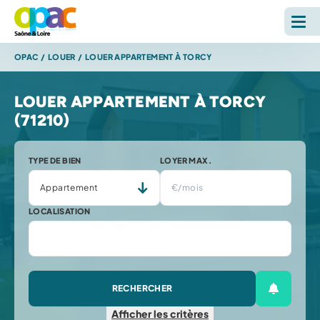
OPAC
/
LOUER
/
LOUER APPARTEMENT À TORCY
LOUER
LOUER APPARTEMENT À TORCY
ACHETER
(71210)
L'OPAC
TYPE DE BIEN
LOYER MAX.
S'INFORMER
LOCALISATION
RECHERCHE SUR LE SITE *
Reche
RECHERCHER
ESPACE PERSONNEL
Créer une
Afficher
les critères