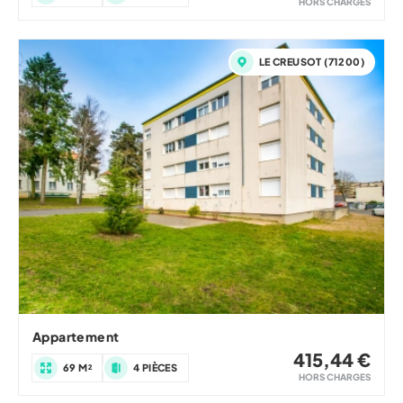
HORS CHARGES
LE CREUSOT (71200)
Appartement
415,44 €
69 M²
4 PIÈCES
HORS CHARGES