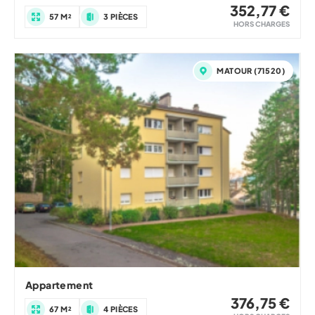
352,77 €
57 M²
3 PIÈCES
HORS CHARGES
MATOUR (71520)
Appartement
376,75 €
67 M²
4 PIÈCES