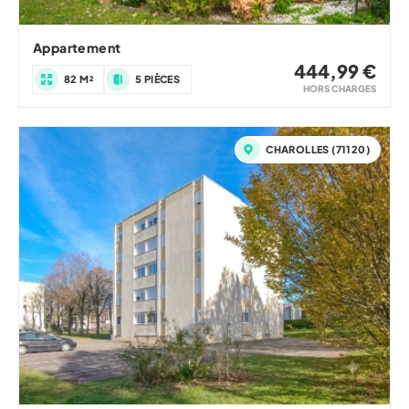
Appartement
444,99 €
82 M²
5 PIÈCES
HORS CHARGES
CHAROLLES (71120)