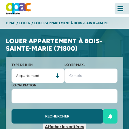
OPAC
/
LOUER
/
LOUER APPARTEMENT À BOIS-SAINTE-MARIE
LOUER
LOUER APPARTEMENT À BOIS-
ACHETER
SAINTE-MARIE (71800)
L'OPAC
TYPE DE BIEN
LOYER MAX.
S'INFORMER
LOCALISATION
RECHERCHE SUR LE SITE *
Reche
RECHERCHER
ESPACE PERSONNEL
Créer une
Afficher
les critères