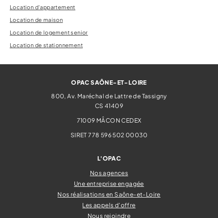
Location d'appartement
Location de maison
Location de logement senior
Location de stationnement
OPAC SAÔNE-ET-LOIRE
800, Av. Maréchal de Lattre de Tassigny
CS 41409
71009
MÂCON CEDEX
SIRET 778 596 502 00030
L'OPAC
Nos agences
Une entreprise engagée
Nos réalisations en Saône-et-Loire
Les appels d'offre
Nous rejoindre