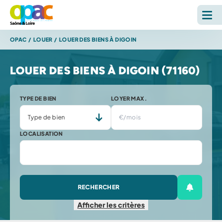
OPAC
/
LOUER
/
LOUER DES BIENS À DIGOIN
LOUER
LOUER DES BIENS À DIGOIN (71160)
ACHETER
TYPE DE BIEN
LOYER MAX.
L'OPAC
S'INFORMER
LOCALISATION
RECHERCHE SUR LE SITE *
Reche
RECHERCHER
Créer une
ESPACE PERSONNEL
Afficher
les critères