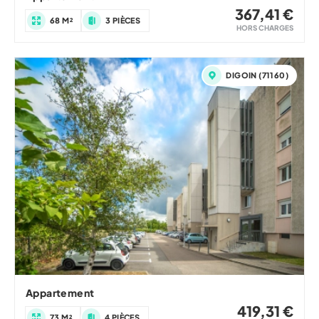
367,41 €
68 M²
3 PIÈCES
HORS CHARGES
DIGOIN (71160)
Appartement
419,31 €
73 M²
4 PIÈCES