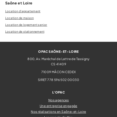
Saône et Loire
Location d'appartement
Location de maison
Location de logement senior
Location de stationnement
OPAC SAÔNE-ET-LOIRE
800, Av. Maréchal de Lattre de Tassigny
CS 41409
71009
MÂCON CEDEX
SIRET 778 596 502 00030
L'OPAC
Nos agences
Une entreprise engagée
Nos réalisations en Saône-et-Loire