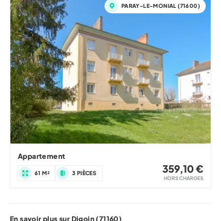
PARAY-LE-MONIAL (71600)
Appartement
359,10 €
61 M²
3 PIÈCES
HORS CHARGES
En savoir plus sur Digoin (71160)